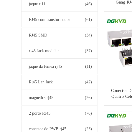
Gang RJ
jaque rj11
(46)
Ethernet 
2
CO
RJ45 com transformador
(61)
RJ45 SMD
(34)
rj45 Jack modular
(37)
jaque da fêmea rj45
(11)
Rj45 Lan Jack
(42)
Conector D
Quatro Cél
magnetics rj45
(26)
Ethernet I
CO
2 porto RJ45
(78)
DGKYD114
conector do PWB rj45
(23)