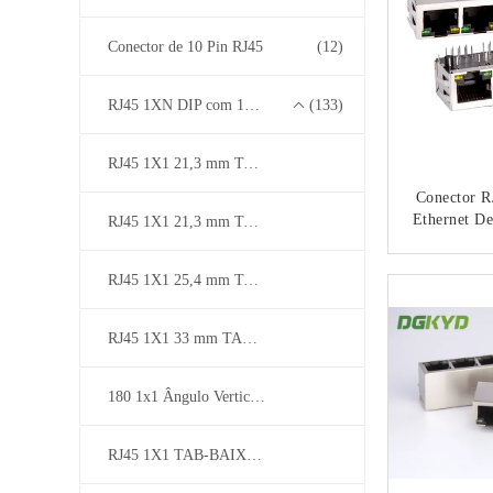
Conector de 10 Pin RJ45
(12)
RJ45 1XN DIP com 10/100/1000M Base-T Transformer Series
(133)
RJ45 1X1 21,3 mm TAB-DOWN
Conector R
Ethernet D
RJ45 1X1 21,3 mm TAB-UP
Interfa
Iluminad
CO
RJ45 1X1 25,4 mm TAB-UP
DGKYD11
RJ45 1X1 33 mm TAB-UP
180 1x1 Ângulo Vertical /Entrada superior
RJ45 1X1 TAB-BAIXO / SUBE