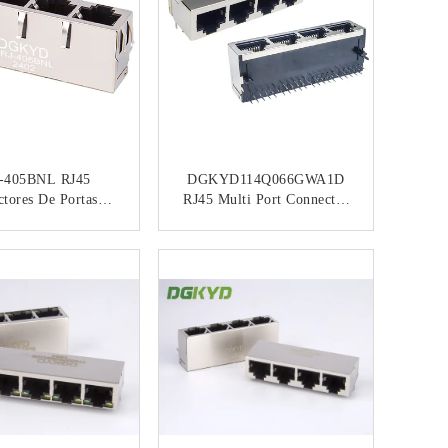
-405BNL RJ45
DGKYD114Q066GWA1D
tores De Portas
RJ45 Multi Port Connector
tiplas 100Mbps
Without Light Strip
e De Rede De Filtro
Shielding Network
CONTACTO
CONTACTO
do Socket Ethernet
Interface 1000Mbps
Jack
Filtragem Ethernet