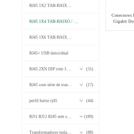
RJ45 1X2 TAB-BAIXO / SUBE
Conectores 
RJ45 1X4 TAB-BAIXO / SUBE
Gigabit Do
Do Porto
BASE 1
CO
RJ45 1X6 TAB-BAIXO / SUBE
RJ45+ USB único/dual
RJ45 2XN DIP com 10/100/1000M Base-T Transformer Series
(31)
RJ45 com série de transformadores base-T 2.5G/5G/10G
(17)
perfil baixo rj45
(44)
RJ11 RJ12 RJ45 sem série de transformadores
(189)
Transformadores isolados
(88)