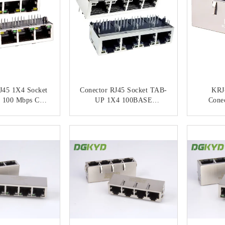
J45 1X4 Socket
Conector RJ45 Socket TAB-
KRJ
e 100 Mbps Com
UP 1X4 100BASE
Conec
ce Ethernet
DGKYD314B002CD2A2D0
Múl
a E Blindada
57
Interfac
NTACTO
CONTACTO
4B002DB2A1D
Integra