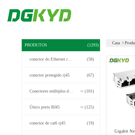
Casa
Produ
PRODUTOS
(1293)
conector do Ethernet rj45
(58)
conector protegido rj45
(67)
Conectores múltiplos do porto RJ45
(101)
Único porto RJ45
(125)
conector de cat6 rj45
(19)
Gigabit Ne