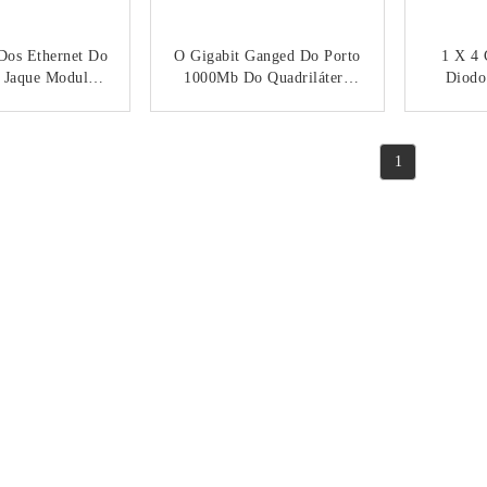
Dos Ethernet Do
O Gigabit Ganged Do Porto
1 X 4
 Jaque Modular
1000Mb Do Quadrilátero
Diodo
 RJ45 De 1000
1x4 Integrou Os Módulos
RoHS Do
 * 4 Multi
De Conector RJ45
Jaque 
NTACTO
CONTACTO
Dos Et
1
Do Port