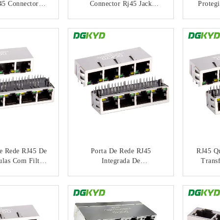
45 Connector
Connector Rj45 Jack
Proteg
Interface KRJ-
Modular,porta De Rede
Do Quadr
513NL
Industrial 1000 BASE-TX
100 Di
NTACTO
CONTACTO
KRJ-4339PGYENL
Luz 
e Rede RJ45 De
Porta De Rede RJ45
RJ45 Qu
ulas Com Filtro
Integrada De
Trans
ntegrado De 100
Transformador Gigabit
Conec
Mbps
Conector De Rede Com
Sock
NTACTO
CONTACTO
B002AB2A1D3
Transformador Para
Tran
Ethernet
Ether
DGKYD114Q070DB2A1D3
4