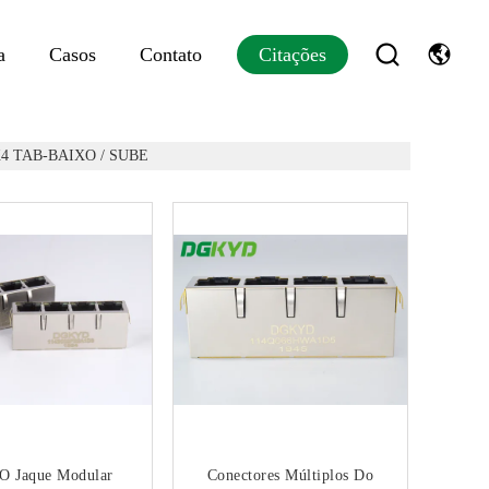
a
Casos
Contato
Citações
X4 TAB-BAIXO / SUBE
 O Jaque Modular
Conectores Múltiplos Do