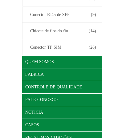
Conector RJ45 de SFP
(9)
Chicote de fios do fio do conector
(14)
Conector TF SIM
(28)
QUEM SOMOS
FÁBRICA
CONTROLE DE QUALIDADE
FALE CONOSCO
NOTÍCIA
CASOS
PEÇA UMAS CITAÇÕES