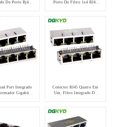
ido Do Porto Rj45
Porto Do Filtro 1x4 RJ45
ilátero Do Gato 5,
De Gigabit Ethernet
odos Emissores De
CONTACTO
CONTACTO
De BASE-TX/G/Y
ad Port Integrado
Conector RJ45 Quatro Em
formador Gigabit
Um, Filtro Integrado De
tor De Rede Port
100 Mbps Com Faixa De
et De Rede Com
Luz E Proteção
CONTACTO
CONTACTO
sformador Para
DGKYD114B002DB2A1D3
net Switch KRJ-
01QGYENL