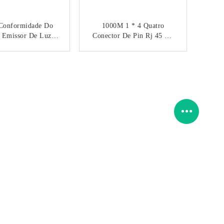
 Conformidade Do
1000M 1 * 4 Quatro
 Emissor De Luz
Conector De Pin Rj 45 Do
 Conector G/Y Do
Transformador 10 Do Porto
RJ45 Do Magnetics
Para As Aplicações
CONTACTO
CONTACTO
hernet Do Gigabit
Líquidas Da Ponte
o Do Quadrilátero