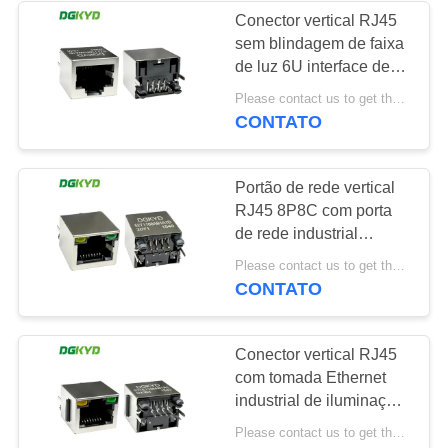
Conector vertical RJ45
sem blindagem de faixa
64
de luz 6U interface de
RJ45 com
pin plano
Please contact us to get the latest price. MOQ:1 peça
DGKYD52T1188GWA1D20B
CONTATO
transformador
Portão de rede vertical
RJ45 8P8C com porta
de rede industrial
blindada
39
Please contact us to get the latest price. MOQ:1 peça
DGKYD52T1188AB1A1D20Y
CONTATO
RJ45 SMD
Conector vertical RJ45
com tomada Ethernet
industrial de iluminação
e blindagem
Please contact us to get the latest price. MOQ:1 peça
DGKYD52TE1188AB1A1D20