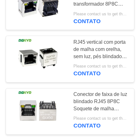
transformador 8P8C
SITEMAP
com LED de inserção
Please contact us to get the latest price. MOQ:1 peça
direta vertical RJ45
CONTATO
20
DGKYD52A1188AB1A3D1Y1
POLÍTICA
conector de cat6
DE
RJ45 vertical com porta
rj45
de malha com orelha,
PRIVACIDADE
sem luz, pés blindados,
4.24mm
Please contact us to get the latest price. MOQ:1 peça
DGKYD52TE1188GWA1D20
CONTATO
46
Conector de faixa de luz
blindado RJ45 8P8C
jaque rj11
Soquete de malha
vertical Conector de
Please contact us to get the latest price. MOQ:1 peça
porta única
CONTATO
DGKYD52A1188AB1A3DY11