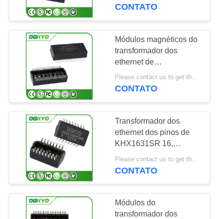
EXCURSÃO
byte de KGP4810SR de
CONTATO
SMD
DA
FÁBRICA
Módulos magnéticos do
101
transformador dos
Conectores
ethernet de
CONTROLE
KGP4806SR com poder
múltiplos do porto
Please contact us to get the latest price. MOQ:1 parte
DA
sobre o transformador
CONTATO
dos ethernet dos
QUALIDADE
RJ45
ethernet
Transformador dos
CONTACTE-
ethernet dos pinos de
NOS
KHX1631SR 16,
127
transformador dos
Please contact us to get the latest price. MOQ:1 parte
ethernet de SMT cat5
CONTATO
PEÇA
Único porto RJ45
UMAS
Módulos do
CITAÇÕES
transformador dos