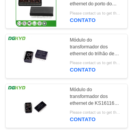
ethernet do porto do
SITEMAP
quadrilátero de
Please contact us to get the latest price. MOQ:1 parte
KH4001SR SMT 10/100
CONTATO
20
de BASE - TX
POLÍTICA
conector de cat6
DE
Módulo do
rj45
transformador dos
PRIVACIDADE
ethernet do trilhão de
KHP1201SR 12PIN
Please contact us to get the latest price. MOQ:Negociação
SMD 10/100
CONTATO
46
Módulo do
transformador dos
jaque rj11
ethernet de KS16116PR
16PIN SMD
Please contact us to get the latest price. MOQ:Negociação
10/100BASE-TX
CONTATO