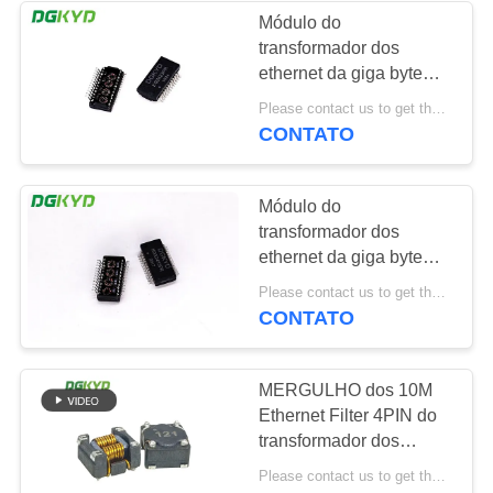
Módulo do
transformador dos
64
ethernet da giga byte
RJ45 com
Cat6 de KG2423PR
Please contact us to get the latest price. MOQ:Negociação
24PIN SMD 1000
CONTATO
transformador
Módulo do
transformador dos
ethernet da giga byte
Cat6 de KGX2413PR
39
Please contact us to get the latest price. MOQ:Negociação
24PIN SMD 1000
CONTATO
RJ45 SMD
MERGULHO dos 10M
Ethernet Filter 4PIN do
transformador dos
ethernet de K121B
Please contact us to get the latest price. MOQ:Negociação
10BASE-TX