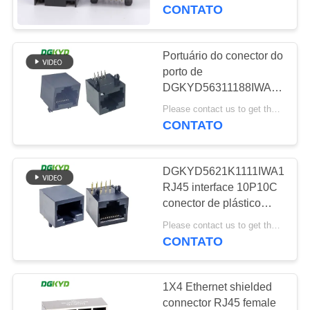
EXCURSÃO
Y/G conduziu o RJ45
CONTATO
sem transformador
DA
FÁBRICA
Portuário do conector do
101
porto de
Conectores
DGKYD56311188IWA1DY10
CONTROLE
RJ45 único todo o 8P8C
múltiplos do porto
Please contact us to get the latest price. MOQ:1 parte
DA
obscuro plástico
CONTATO
QUALIDADE
RJ45
DGKYD5621K1111IWA1DY4
CONTACTE-
RJ45 interface 10P10C
NOS
conector de plástico
127
interface de
Please contact us to get the latest price. MOQ:1 peça
comunicação sem luz
CONTATO
PEÇA
Único porto RJ45
inserção direta
UMAS
1X4 Ethernet shielded
CITAÇÕES
connector RJ45 female