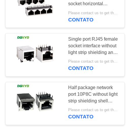
socket horizontal
SITEMAP
interface
Please contact us to get the latest price. MOQ:1 peça
DGKYD56211418GWA1D2Y1
CONTATO
20
POLÍTICA
conector de cat6
DE
Single port RJ45 female
rj45
socket interface without
PRIVACIDADE
light strip shielding and
transformer shield 10
Please contact us to get the latest price. MOQ:1 peça
pins 10 contacts rj 45
CONTATO
LAN jack connector
DGKYD56211111GWA3DY10
46
Half package network
port 10P8C without light
jaque rj11
strip shielding shell
interface RJ45
Please contact us to get the latest price. MOQ:1 peça
connector
CONTATO
DGKYD5621E1118GWA1DY1