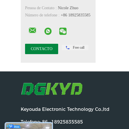
Pessoa de Contato :
Nicole Zhuo
Número de telefone :
+86 18925835585
Free call
Keyouda Electronic Technology Co.,ltd
Telefone:
86--18925835585