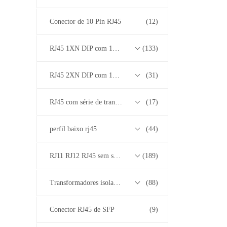
Conector de 10 Pin RJ45
(12)
RJ45 1XN DIP com 10/100/1000M Base-T Transformer Series
(133)
RJ45 2XN DIP com 10/100/1000M Base-T Transformer Series
(31)
RJ45 com série de transformadores base-T 2.5G/5G/10G
(17)
perfil baixo rj45
(44)
RJ11 RJ12 RJ45 sem série de transformadores
(189)
Transformadores isolados
(88)
Conector RJ45 de SFP
(9)