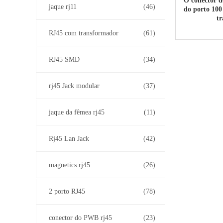
O conector d
jaque rj11
(46)
do porto 100
tr
RJ45 com transformador
(61)
RJ45 SMD
(34)
rj45 Jack modular
(37)
jaque da fêmea rj45
(11)
Rj45 Lan Jack
(42)
magnetics rj45
(26)
2 porto RJ45
(78)
conector do PWB rj45
(23)