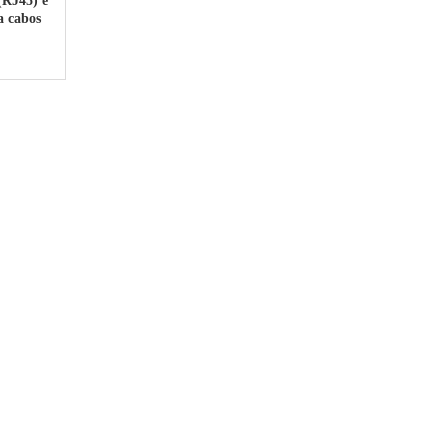
(RJ45) é
a cabos