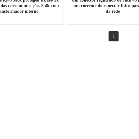
e Rj45 Jack protegeu a base-Tx
Um conector registrado de Jack 45 
 das telecomunicações 8p8c com
um corrente do conector físico par
ansformador interno
da rede
1