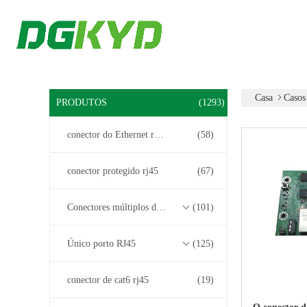
Casa
Casos
PRODUTOS
(1293)
conector do Ethernet rj45
(58)
conector protegido rj45
(67)
Conectores múltiplos do porto RJ45
(101)
Único porto RJ45
(125)
conector de cat6 rj45
(19)