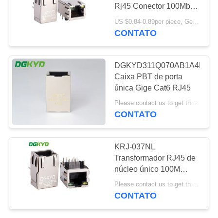
Rj45 Conector 100Mbps
SITEMAP
Filtragem transformador
US $0.84-0.89per piece, Get latest price MOQ:500 peças
integrado POE
CONTATO
20
POLÍTICA
conector de cat6
DE
DGKYD311Q070AB1A4DN
rj45
Caixa PBT de porta
PRIVACIDADE
única Gige Cat6 RJ45
Please contact us to get the latest price. MOQ:Negociação
CONTATO
46
KRJ-037NL
Transformador RJ45 de
jaque rj11
núcleo único 100M
RJ45 Conector de
Please contact us to get the latest price. MOQ:1 peça
computador Cat5 RJ45
CONTATO
Conector magnético