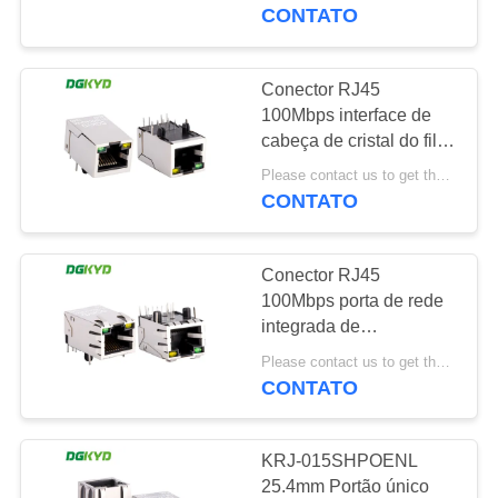
EXCURSÃO
CONTATO
DA
FÁBRICA
Conector RJ45
101
100Mbps interface de
Conectores
cabeça de cristal do filtro
CONTROLE
Ethernet integrado
múltiplos do porto
Please contact us to get the latest price. MOQ:1 peça
DA
interface de rede de
CONTATO
nível industrial
QUALIDADE
RJ45
DGKYD311B054AA2A4DN
Conector RJ45
CONTACTE-
100Mbps porta de rede
NOS
integrada de
127
transformadores pin de
Please contact us to get the latest price. MOQ:1 peça
linha única
CONTATO
PEÇA
Único porto RJ45
DGKYD311B031DB2A4D
UMAS
KRJ-015SHPOENL
CITAÇÕES
25.4mm Portão único