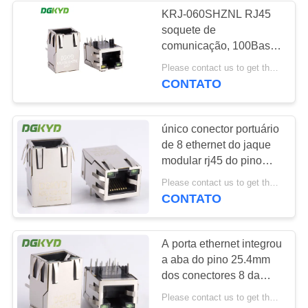
KRJ-060SHZNL RJ45
soquete de
64
comunicação, 100Base-
RJ45 com
T soquete de rede
Please contact us to get the latest price. MOQ:1 peça
integrada de portos de
CONTATO
transformador
roteador, soquete de
PCB Cat5 industrial
RJ45
único conector portuário
de 8 ethernet do jaque
modular rj45 do pino
100Mb com isolamento
39
Please contact us to get the latest price. MOQ:1 parte
RJ45 com transformador
CONTATO
RJ45 SMD
A porta ethernet integrou
a aba do pino 25.4mm
dos conectores 8 da
rede RJ45 acima para a
Please contact us to get the latest price. MOQ:1 parte
casa esperta