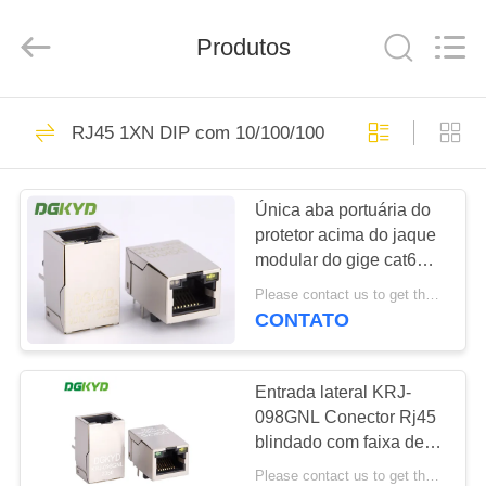
2026
Keyouda
Electronic
Technology
Produtos
Co.,ltd.
All
Rights
Reserved.
CASA
58
RJ45 1XN DIP com 10/100/1000M Base-T Transfor
conector do
PRODUTOS
Ethernet rj45
Única aba portuária do
protetor acima do jaque
SHOW
modular do gige cat6
DE
rj45 com o magnetics
Please contact us to get the latest price. MOQ:1 parte
feito em China RJ45
RV
CONTATO
com transformador
67
conector protegido
SOBRE
Entrada lateral KRJ-
098GNL Conector Rj45
NÓS
rj45
blindado com faixa de
luz
Please contact us to get the latest price. MOQ:1 peça