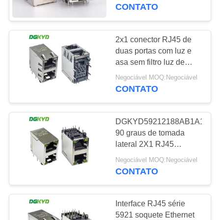
EXCURSÃO
KRJ-5921S11GYZENL
CONTATO
único sem transformador
DA
FÁBRICA
2x1 conector RJ45 de
101
duas portas com luz e
Conectores
asa sem filtro luz de
CONTROLE
duas cores
múltiplos do porto
Negociável MOQ:Negociável
DA
DGKYD59212188DG1A1DY
CONTATO
corpo curto
QUALIDADE
RJ45
DGKYD59212188AB1A1DY1
CONTACTE-
90 graus de tomada
NOS
lateral 2X1 RJ45
127
Conectores de portas
Negociável MOQ:Negociável
múltiplas com LED
CONTATO
PEÇA
Único porto RJ45
UMAS
Interface RJ45 série
CITAÇÕES
5921 soquete Ethernet