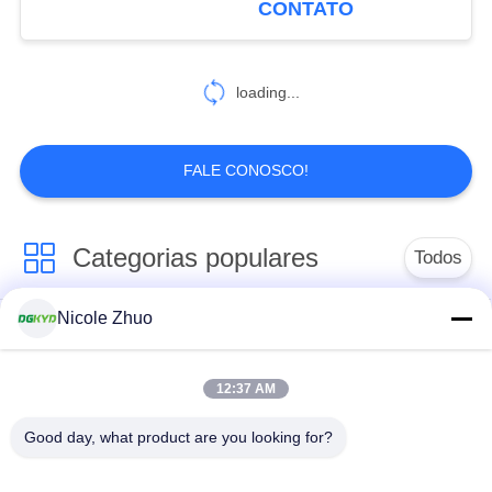
CONTATO
37
loading...
rj45 Jack modular
FALE CONOSCO!
Categorias populares
Todos
11
Nicole Zhuo
jaque da fêmea rj45
conector do Ethernet
conector protegido
rj45
rj45
12:37 AM
Conectores múltiplos
Único porto RJ45
Good day, what product are you looking for?
do porto RJ45