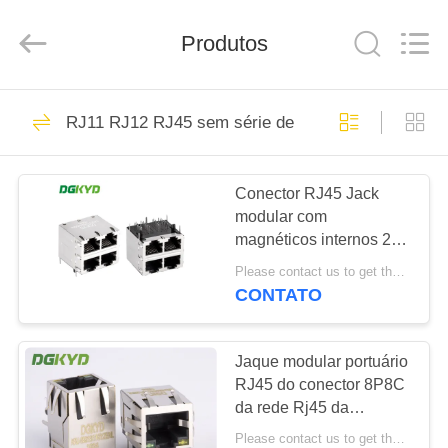
2026
Keyouda
Electronic
Technology
Produtos
Co.,ltd.
All
Rights
Reserved.
CASA
58
RJ11 RJ12 RJ45 sem série de transformadores
conector do
PRODUTOS
Ethernet rj45
Conector RJ45 Jack
modular com
SHOW
magnéticos internos 2X2
DE
Configuração de porta
Please contact us to get the latest price. MOQ:1 peça
CAT6 Compatível
RV
CONTATO
67
conector protegido
SOBRE
Jaque modular portuário
RJ45 do conector 8P8C
NÓS
rj45
da rede Rj45 da
montagem do PWB de
Please contact us to get the latest price. MOQ:1 parte