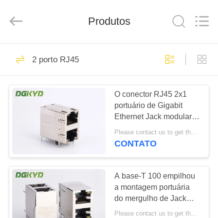
2026
Keyouda
Electronic
Technology
Produtos
Co.,ltd.
All
Rights
Reserved.
CASA
58
2 porto RJ45
conector do
PRODUTOS
Ethernet rj45
O conector RJ45 2x1
portuário de Gigabit
SHOW
Ethernet Jack modular 2
DE
deslocou o St/Jk com
Please contact us to get the latest price. MOQ:1 parte
diodo emissor de luz
RV
CONTATO
67
conector protegido
SOBRE
A base-T 100 empilhou
a montagem portuária
NÓS
rj45
do mergulho de Jack
With Magnetics Right
Please contact us to get the latest price. MOQ:1 parte