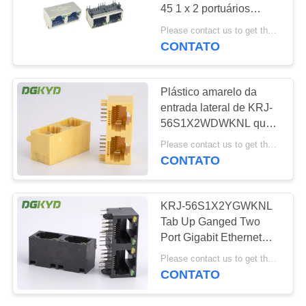
45 1 x 2 portuários
SITEMAP
Ganged de KRJ-
Please contact us to get the latest price. MOQ:1 parte
56S8P8C1X2YGNL 2
CONTATO
20
POLÍTICA
conector de cat6
DE
Plástico amarelo da
rj45
entrada lateral de KRJ-
PRIVACIDADE
56S1X2WDWKNL que
abriga 2 RJ45 a rede
Please contact us to get the latest price. MOQ:1 parte
portuária Jack
CONTATO
46
KRJ-56S1X2YGWKNL
Tab Up Ganged Two
jaque rj11
Port Gigabit Ethernet
Rj45 Lan Jack For UTP
Please contact us to get the latest price. MOQ:1 parte
CONTATO