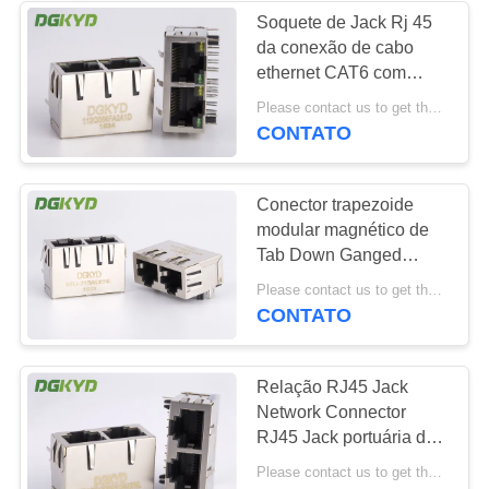
Soquete de Jack Rj 45
da conexão de cabo
64
ethernet CAT6 com
RJ45 com
diodo emissor de luz
Please contact us to get the latest price. MOQ:1 parte
1000 BASE-TX de G/Y
CONTATO
transformador
Conector trapezoide
modular magnético de
Tab Down Ganged
Double Port Jack Cat 5e
39
Please contact us to get the latest price. MOQ:1 parte
Rj45
CONTATO
RJ45 SMD
Relação RJ45 Jack
Network Connector
RJ45 Jack portuária de
KRJ
Please contact us to get the latest price. MOQ:1 parte
-5921S8P8C12E457NL