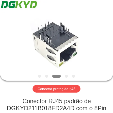
2026
Keyouda
Electronic
Technology
Co.,ltd.
All
Rights
Reserved.
CASA
PRODUTOS
SHOW
DE
RV
SOBRE
Conector protegido rj45
NÓS
Conector RJ45 padrão de
DGKYD211B018FD2A4D com o 8Pin