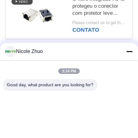
protegeu o conector
com protetor leve
8P12C
Please contact us to get the latest price. MOQ:Negociação
CONTATO
Nicole Zhuo
Categorias populares
Todos
3:34 PM
conector do Ethernet
conector protegido
rj45
rj45
Good day, what product are you looking for?
Conectores múltiplos
Único porto RJ45
do porto RJ45
conector de cat6 rj45
jaque rj11