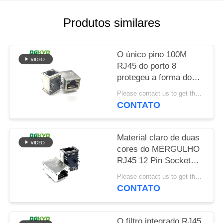
SITEMAP
Produtos similares
POLÍTICA
O único pino 100M
DE
RJ45 do porto 8
protegeu a forma do
PRIVACIDADE
retângulo do conector
Please contact us to get the latest price. MOQ:Negociação
CONTATO
Material claro de duas
cores do MERGULHO
RJ45 12 Pin Socket
Connector PA66
Please contact us to get the latest price. MOQ:Negociação
CONTATO
O filtro integrado RJ45