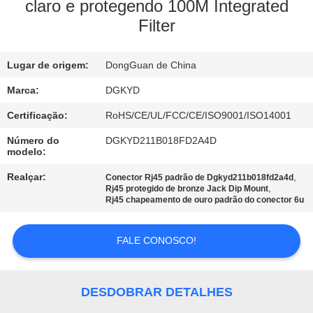
EXCURSÃO
claro e protegendo 100M Integrated
Filter
DA
FÁBRICA
Lugar de origem:
DongGuan de China
CONTROLE
Marca:
DGKYD
DA
Certificação:
RoHS/CE/UL/FCC/CE/ISO9001/ISO14001
QUALIDADE
Número do
DGKYD211B018FD2A4D
modelo:
Realçar:
,
Conector Rj45 padrão de Dgkyd211b018fd2a4d
CONTACTE-
,
Rj45 protegido de bronze Jack Dip Mount
Rj45 chapeamento de ouro padrão do conector 6u
NOS
FALE CONOSCO!
PEÇA
UMAS
DESDOBRAR DETALHES
CITAÇÕES