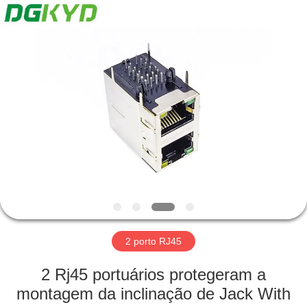
2026
Keyouda
Electronic
Technology
Co.,ltd.
All
Rights
Reserved.
CASA
PRODUTOS
SHOW
DE
RV
SOBRE
2 porto RJ45
NÓS
2 Rj45 portuários protegeram a
montagem da inclinação de Jack With