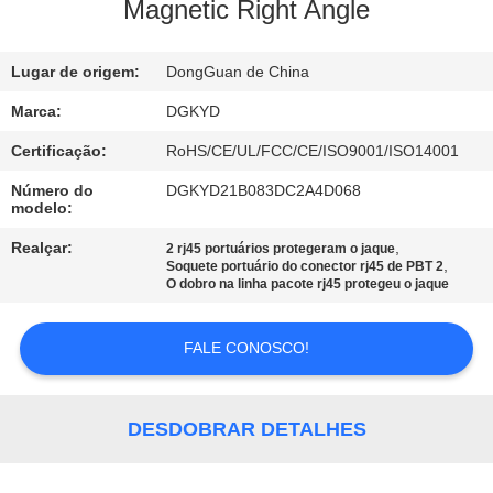
EXCURSÃO
Magnetic Right Angle
DA
Lugar de origem:
DongGuan de China
FÁBRICA
Marca:
DGKYD
CONTROLE
Certificação:
RoHS/CE/UL/FCC/CE/ISO9001/ISO14001
DA
Número do
DGKYD21B083DC2A4D068
modelo:
QUALIDADE
Realçar:
,
2 rj45 portuários protegeram o jaque
,
Soquete portuário do conector rj45 de PBT 2
CONTACTE-
O dobro na linha pacote rj45 protegeu o jaque
NOS
FALE CONOSCO!
PEÇA
UMAS
DESDOBRAR DETALHES
CITAÇÕES