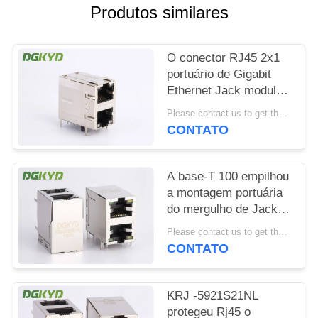
Produtos similares
SITEMAP
O conector RJ45 2x1
POLÍTICA
portuário de Gigabit
Ethernet Jack modular
DE
2 deslocou o St/Jk com
Please contact us to get the latest price. MOQ:1 parte
PRIVACIDADE
diodo emissor de luz
CONTATO
A base-T 100 empilhou
a montagem portuária
do mergulho de Jack
With Magnetics Right
Please contact us to get the latest price. MOQ:1 parte
Angle do módulo 2
CONTATO
RJ45
KRJ -5921S21NL
protegeu Rj45 o