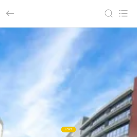
2026
Keyouda
Electronic
Technology
Co.,ltd.
All
Rights
Reserved.
CASA
PRODUTOS
SHOW
DE
RV
SOBRE
NÓS
NEWS