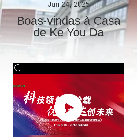
EXCURSÃO
Jun 24, 2025
DA
Boas-vindas à Casa
FÁBRICA
de Ke You Da
CONTROLE
DA
QUALIDADE
CONTACTE-
NOS
PEÇA
UMAS
CITAÇÕES