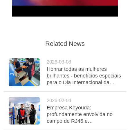
SITEMAP
POLÍTICA
DE
Related News
PRIVACIDADE
2026-03-08
Honrar todas as mulheres
brilhantes - benefícios especiais
para o Dia Internacional da
Mulher são entregues
calorosamente
2026-02-04
Empresa Keyouda:
profundamente envolvida no
campo de RJ45 e
transformadores de rede,