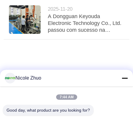
visitando o local de fabricação
2025-11-20
inteligente no Centro de
A Dongguan Keyouda
Convergência de Mídia Qingxi.
Electronic Technology Co., Ltd.
passou com sucesso na
auditoria conjunta de fábrica
por clientes do Japão e Taiwan.
Nicole Zhuo
7:44 AM
Good day, what product are you looking for?