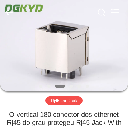
2026
Keyouda
Electronic
Technology
Co.,ltd.
All
Rights
Reserved.
CASA
PRODUTOS
SHOW
DE
RV
SOBRE
Rj45 Lan Jack
NÓS
O vertical 180 conector dos ethernet
Rj45 do grau protegeu Rj45 Jack With