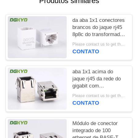
Produtos similares
SITEMAP
da aba 1x1 conectores
brancos do jaque rj45
POLÍTICA
8p8c do transformador
DE
RJ45 para baixo sem
Please contact us to get the latest price. MOQ:1 parte
protegido
PRIVACIDADE
CONTATO
aba 1x1 acima do
jaque rj45 da rede do
gigabit com
transformador/magnetics
Please contact us to get the latest price. MOQ:1 parte
interno Rj45
CONTATO
Módulo de conector
integrado de 100
ethernet de BASE-TX