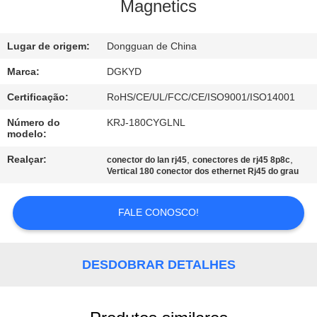
EXCURSÃO
Magnetics
DA
Lugar de origem:
Dongguan de China
FÁBRICA
Marca:
DGKYD
CONTROLE
Certificação:
RoHS/CE/UL/FCC/CE/ISO9001/ISO14001
DA
Número do
KRJ-180CYGLNL
modelo:
QUALIDADE
Realçar:
,
,
conector do lan rj45
conectores de rj45 8p8c
Vertical 180 conector dos ethernet Rj45 do grau
CONTACTE-
NOS
FALE CONOSCO!
PEÇA
DESDOBRAR DETALHES
UMAS
CITAÇÕES