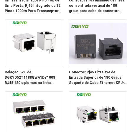
Um Transformador Rj45 PoE de
conector rj-45 blindado de metal
Uma Porta, Rj45 Integrado de 12
com entrada vertical de 180
SITEMAP
Pinos 1000m Para Transceptor
graus para cabo de conector
de Fibra Óptica KRJ-339PWDENL
fêmea rj45 KRJ-52T8811ENL
POLÍTICA
DE
PRIVACIDADE
Relação 52T de
Conector Rj45 Ultraleve de
DGKYD52T1188GWA1DY1008
Entrada Superior de 180 Graus
RJ45 180 diplomas na linha
Soquete de Cabo Ethernet KRJ-
soquete 8P8C do porto de rede
52T8811SNL
nenhum conector de proteção
leve