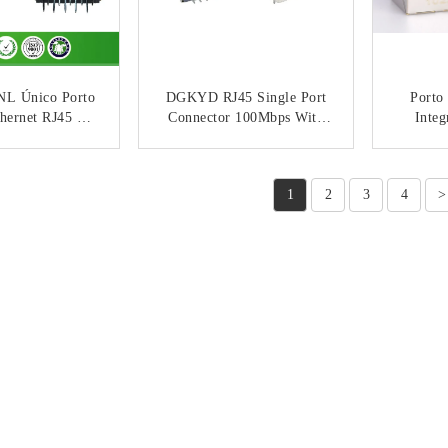
NL Único Porto
DGKYD RJ45 Single Port
Porto
hernet RJ45 Do
Connector 100Mbps With
Inte
egrou Magnético
Dual-Color LED
Dir
Magne
NTACTO
CONTACTO
Rou
1
2
3
4
>
T