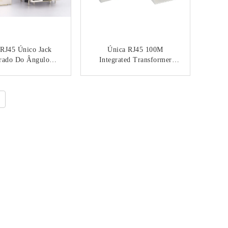
 RJ45 Único Jack
Única RJ45 100M
grado Do Ângulo
Integrated Transformer
eito Fêmea Com
Without Luz Portuária De
tics 8P8C Para O
DGKYD111B002GWA1D
CONTACTO
CONTACTO
ter RJ45 Com
ransformador