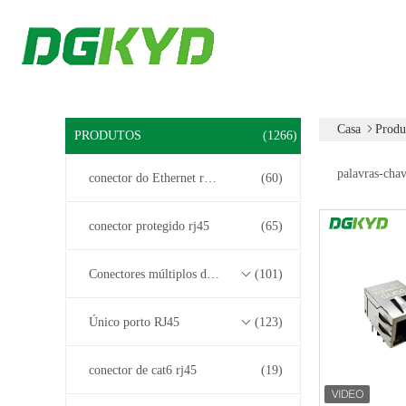
Casa
Produ
PRODUTOS
(1266)
palavras-chav
conector do Ethernet rj45
(60)
conector protegido rj45
(65)
Conectores múltiplos do porto RJ45
(101)
Único porto RJ45
(123)
conector de cat6 rj45
(19)