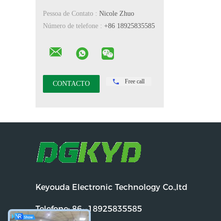
Pessoa de Contato :
Nicole Zhuo
Número de telefone :
+86 18925835585
Free call
Keyouda Electronic Technology Co.,ltd
Telefone:
86--18925835585