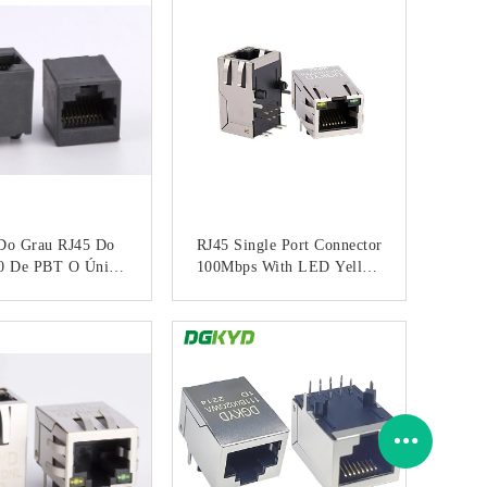
 Do Grau RJ45 Do
RJ45 Single Port Connector
80 De PBT O Único,
100Mbps With LED Yellow
 Pinos 10 Contacta
Green For PCB
ck Trapezoide RJ45
CONTACTO
CONTACTO
Transformador