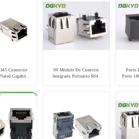
256NL
45 Connector
90 Módulo De Conector
Porto
lated Gigabit
Integrado Portuário RJ45
Preto 1
 Port With
Do Magnetics Do Gato 5 5e
CAT6 10
nsformer
RJ45 Do Grau Único Com
RJ45 Ja
NTACTO
CONTACTO
Transformador
Com 