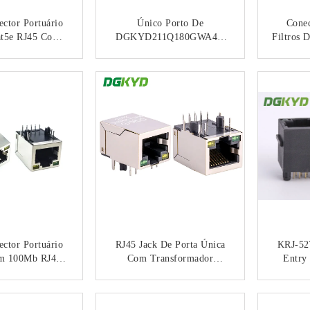
ctor Portuário
Único Porto De
Cone
at5e RJ45 Com
DGKYD211Q180GWA4D
Filtros 
iodo Emissor De
RJ45 Com Transformador
Com Luz
De EMI Finger
10 Pin Connector
DGKYD
NTACTO
CONTACTO
een Único Com
sformador
ctor Portuário
RJ45 Jack De Porta Única
KRJ-5
m 100Mb RJ45
Com Transformador
Entry
aterial Do
10/100BASE Conector
Conect
ormador PBT
Ethernet Integrado RJ45
Com C
NTACTO
CONTACTO
Com Transformador KRJ-