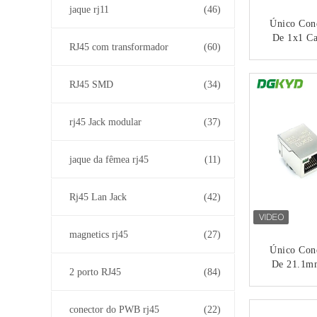
jaque rj11
(46)
Único Cone
De 1x1 C
RJ45 com transformador
(60)
Porto Do D
Luz RJ45 
CO
Yellow Gr
RJ45 SMD
(34)
Tran
rj45 Jack modular
(37)
jaque da fêmea rj45
(11)
Rj45 Lan Jack
(42)
magnetics rj45
(27)
Único Cone
De 21.1m
2 porto RJ45
(84)
Com M
Transf
CO
conector do PWB rj45
(22)