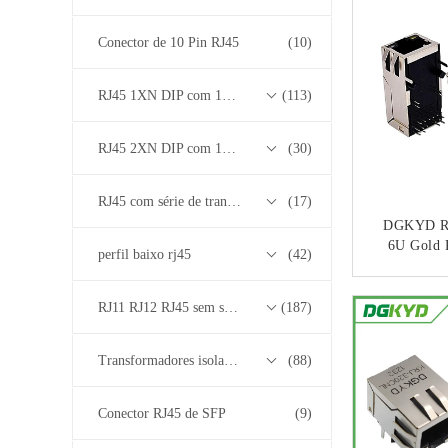
Conector de 10 Pin RJ45
(10)
RJ45 1XN DIP com 10/100/1000M Base-T Transformer Series
(113)
RJ45 2XN DIP com 10/100/1000M Base-T Transformer Series
(30)
RJ45 com série de transformadores base-T 2.5G/5G/10G
(17)
DGKYD RJ
6U Gold P
perfil baixo rj45
(42)
Single
Tra
CO
RJ11 RJ12 RJ45 sem série de transformadores
(187)
Transformadores isolados
(88)
Conector RJ45 de SFP
(9)