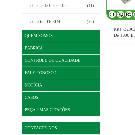
Chicote de fios do fio do conector
(11)
Conector TF SIM
(28)
KRJ -320C
De 1000 Et
QUEM SOMOS
Megabit Int
FÁBRICA
CO
CONTROLE DE QUALIDADE
FALE CONOSCO
NOTÍCIA
CASOS
PEÇA UMAS CITAÇÕES
CONTACTE-NOS