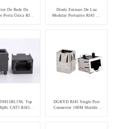
ctor De Rede De
Diodo Emissor De Luz
De Porta Única RJ45
Modular Portuário RJ45 Do
 E Blindagem PBT
Pino 100Base 8 Único Jack
411Q008DF3A1D
Tab Up Without RJ45 Com
CONTACTO
CONTACTO
Transformador
2T8811BL1NL Top
DGKYD RJ45 Single Port
 8p8c CAT5 RJ45
Connector 100M Shielded
or De Porta Única
Side Entry PCB Mount
aixa De Plástico
CONTACTO
CONTACTO
Preto